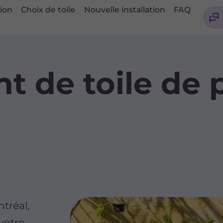
tion
Choix de toile
Nouvelle installation
FAQ
 de toile de p
tréal,
 votre