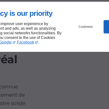
cy is our priority
 improve user experience by
Customize
nt and ads, as well as analyzing
ng social networks functionalities. By
you consent to the use of Cookies
Google
Facebook
.
e
réal
reconnue
acement de
otre solide