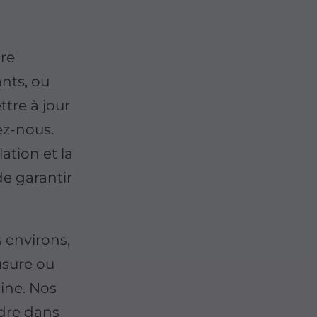
ure
nts, ou
tre à jour
tez-nous.
ation et la
e garantir
 environs,
usure ou
cine. Nos
dre dans