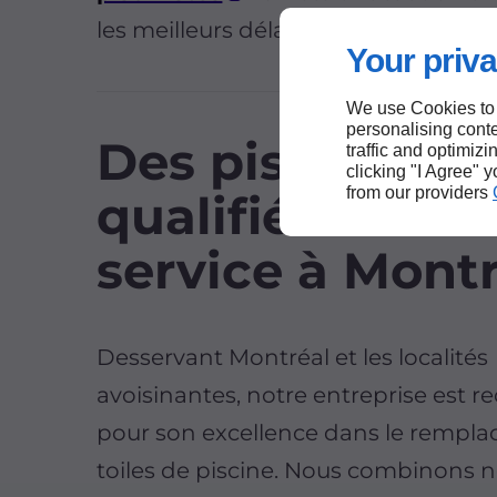
les meilleurs délais.
Your priva
We use Cookies to
personalising conte
Des piscinistes
traffic and optimizi
clicking "I Agree" 
from our providers
qualifiés à votr
service à Mont
Desservant Montréal et les localités
avoisinantes, notre entreprise est 
pour son excellence dans le rempl
toiles de piscine. Nous combinons n