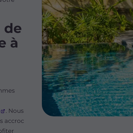
 de
e à
ommes
. Nous
ns accroc
fiter