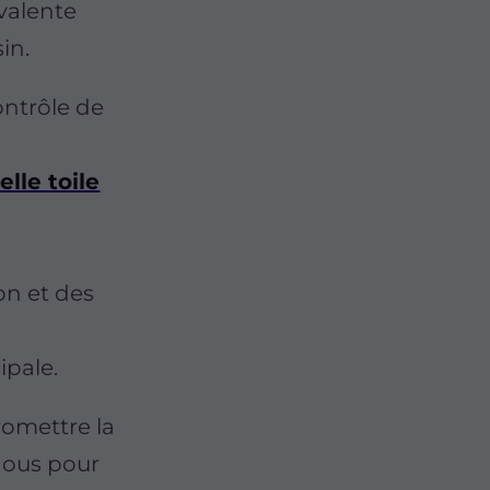
valente
in.
ontrôle de
lle toile
ion et des
ipale.
romettre la
-nous pour